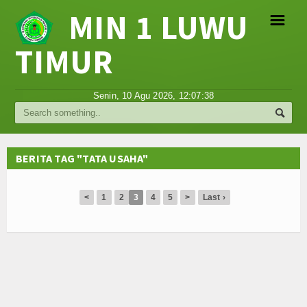
MIN 1 LUWU
☰
TIMUR
Religi
Senin, 10 Agu 2026,
12:07:38
Tokoh
Hikmah
BERITA TAG "TATA USAHA"
Tentang Kami
<
1
2
3
4
5
>
Last ›
Video
Gallery
Agenda
Hubungi Kami