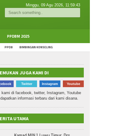
Minggu, 09 Agu 2026,
11:59:43
PPDBM 2025
PPDB
BIMBINGAN KONSELING
EMUKAN JUGA KAMI DI
cebook
Twitter
Instagram
Youtube
i kami di facebook, twitter, Instagram, Youtube
dapatkan informasi terbaru dari kami disana.
ERITA UTAMA
Kamad MIN 1 Luwu Timur, Drs.