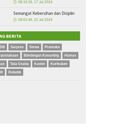
🕔
08:16:26, 17 Jul 2024
Semangat Kebersihan dan Disiplin
🕔
09:02:46, 22 Jul 2024
AG BERITA
DB
Sarpras
Siswa
Pramuka
rpustakaan
Bimbingan Konseling
Humas
mas
Tata Usaha
Kantin
Kurikulum
MR
Robotik