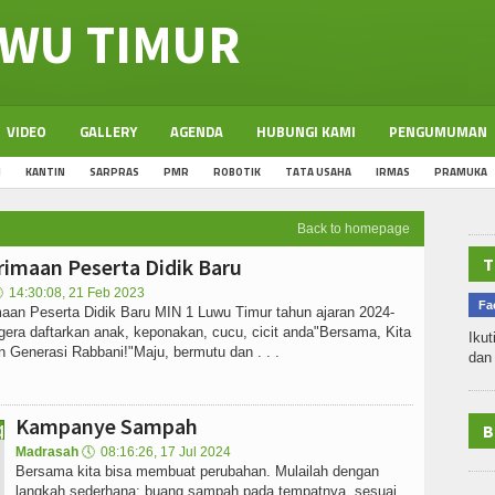
UWU TIMUR
VIDEO
GALLERY
AGENDA
HUBUNGI KAMI
PENGUMUMAN
N
KANTIN
SARPRAS
PMR
ROBOTIK
TATA USAHA
IRMAS
PRAMUKA
Back to homepage
imaan Peserta Didik Baru
T

14:30:08, 21 Feb 2023
Fa
aan Peserta Didik Baru MIN 1 Luwu Timur tahun ajaran 2024-
era daftarkan anak, keponakan, cucu, cicit anda"Bersama, Kita
Ikut
n Generasi Rabbani!"Maju, bermutu dan . . .
dan 
Kampanye Sampah
B
Madrasah
🕔
08:16:26, 17 Jul 2024
Bersama kita bisa membuat perubahan. Mulailah dengan
langkah sederhana: buang sampah pada tempatnya, sesuai