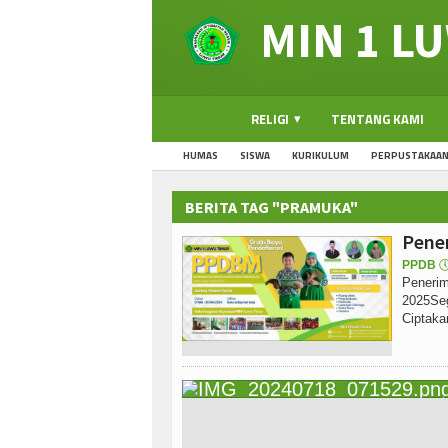
MIN 1 L
RELIGI
TENTANG KAMI
HUMAS
SISWA
KURIKULUM
PERPUSTAKAA
BERITA TAG "PRAMUKA"
Pener
PPDB

Penerim
2025Seg
Ciptaka