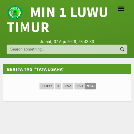
MIN 1 LUWU
☰
TIMUR
Religi
Jumat, 07 Agu 2026,
23:43:30
Tokoh
Hikmah
BERITA TAG "TATA USAHA"
Tentang Kami
‹ First
<
952
953
954
Video
Gallery
Agenda
Hubungi Kami