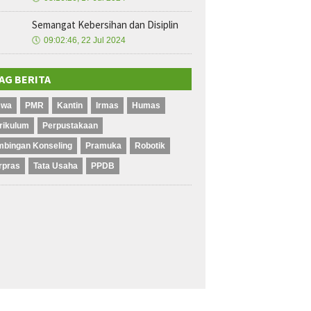
Semangat Kebersihan dan Disiplin
🕔
09:02:46, 22 Jul 2024
AG BERITA
swa
PMR
Kantin
Irmas
Humas
rikulum
Perpustakaan
mbingan Konseling
Pramuka
Robotik
rpras
Tata Usaha
PPDB