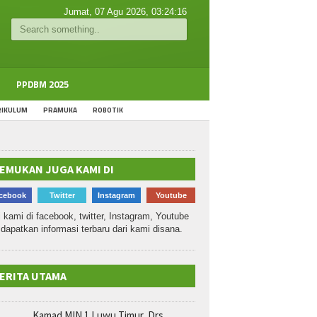
Jumat, 07 Agu 2026,
03:24:16
PPDBM 2025
RIKULUM
PRAMUKA
ROBOTIK
EMUKAN JUGA KAMI DI
cebook
Twitter
Instagram
Youtube
i kami di facebook, twitter, Instagram, Youtube
dapatkan informasi terbaru dari kami disana.
ERITA UTAMA
Kamad MIN 1 Luwu Timur, Drs.