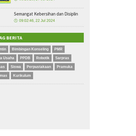
Semangat Kebersihan dan Disiplin
🕔
09:02:46, 22 Jul 2024
AG BERITA
ntin
Bimbingan Konseling
PMR
ta Usaha
PPDB
Robotik
Sarpras
mas
Siswa
Perpustakaan
Pramuka
mas
Kurikulum