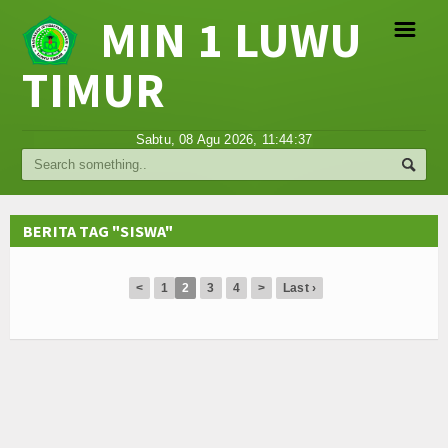
MIN 1 LUWU
☰
TIMUR
Religi
Sabtu, 08 Agu 2026,
11:44:37
Tokoh
Hikmah
BERITA TAG "SISWA"
Tentang Kami
<
1
2
3
4
>
Last ›
Video
Gallery
Agenda
Hubungi Kami