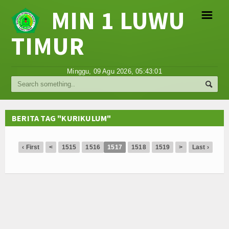
MIN 1 LUWU
☰
TIMUR
Religi
Minggu, 09 Agu 2026,
05:43:01
Tokoh
Hikmah
BERITA TAG "KURIKULUM"
Tentang Kami
‹ First
<
1515
1516
1517
1518
1519
>
Last ›
Video
Gallery
Agenda
Hubungi Kami