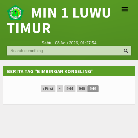
MIN 1 LUWU
☰
TIMUR
Religi
Sabtu, 08 Agu 2026,
01:27:54
Tokoh
Hikmah
BERITA TAG "BIMBINGAN KONSELING"
Tentang Kami
‹ First
<
944
945
946
Video
Gallery
Agenda
Hubungi Kami