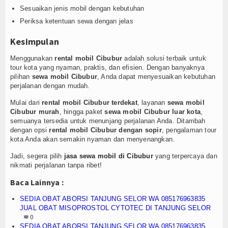
Sesuaikan jenis mobil dengan kebutuhan
Periksa ketentuan sewa dengan jelas
Kesimpulan
Menggunakan
rental mobil Cibubur
adalah solusi terbaik untuk
tour kota yang nyaman, praktis, dan efisien. Dengan banyaknya
pilihan
sewa mobil Cibubur
, Anda dapat menyesuaikan kebutuhan
perjalanan dengan mudah.
Mulai dari
rental mobil Cibubur terdekat
, layanan
sewa mobil
Cibubur murah
, hingga paket
sewa mobil Cibubur luar kota
,
semuanya tersedia untuk menunjang perjalanan Anda. Ditambah
dengan opsi
rental mobil Cibubur dengan sopir
, pengalaman tour
kota Anda akan semakin nyaman dan menyenangkan.
Jadi, segera pilih
jasa sewa mobil di Cibubur
yang terpercaya dan
nikmati perjalanan tanpa ribet!
Baca Lainnya :
SEDIA OBAT ABORSI TANJUNG SELOR WA 085176963835
JUAL OBAT MISOPROSTOL CYTOTEC DI TANJUNG SELOR
0
SEDIA OBAT ABORSI TANJUNG SELOR WA 085176963835