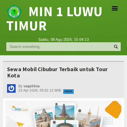
MIN 1 LUWU
☰
TIMUR
Religi
Sabtu, 08 Agu 2026,
15:04:13
Tokoh
Hikmah
Sewa Mobil Cibubur Terbaik untuk Tour
Tentang Kami
Kota
Video
By
vaga56oa
23 Apr 2026, 05:02:12 WIB
UMUM
Gallery
Agenda
Hubungi Kami