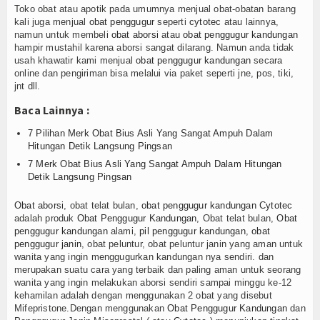
Toko obat atau apotik pada umumnya menjual obat-obatan barang
kali juga menjual
obat penggugur
seperti
cytotec
atau lainnya,
namun untuk membeli
obat aborsi
atau
obat penggugur kandungan
hampir mustahil karena aborsi sangat dilarang. Namun anda tidak
usah khawatir kami menjual
obat penggugur kandungan
secara
online dan pengiriman bisa melalui via paket seperti jne, pos, tiki,
jnt dll.
Baca Lainnya :
7 Pilihan Merk Obat Bius Asli Yang Sangat Ampuh Dalam
Hitungan Detik Langsung Pingsan
7 Merk Obat Bius Asli Yang Sangat Ampuh Dalam Hitungan
Detik Langsung Pingsan
Obat aborsi
, obat telat bulan,
obat penggugur kandungan
Cytotec
adalah produk
Obat Penggugur Kandungan
, Obat telat bulan,
Obat
penggugur kandungan
alami,
pil penggugur kandungan
,
obat
penggugur janin
, obat peluntur, obat peluntur janin yang aman untuk
wanita yang ingin menggugurkan kandungan nya sendiri. dan
merupakan suatu cara yang terbaik dan paling aman untuk seorang
wanita yang ingin melakukan aborsi sendiri sampai minggu ke-12
kehamilan adalah dengan menggunakan 2 obat yang disebut
Mifepristone.Dengan menggunakan
Obat Penggugur Kandungan
dan