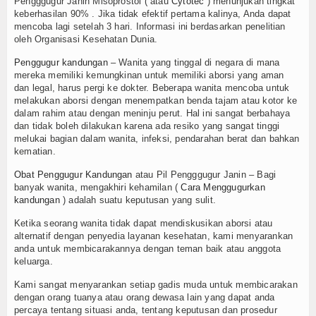
Pengggugur Janin Misoprostol ( atau
Cytotec
) menunjukan tingkat
keberhasilan 90% . Jika tidak efektif pertama kalinya, Anda dapat
mencoba lagi setelah 3 hari. Informasi ini berdasarkan penelitian
oleh Organisasi Kesehatan Dunia.
Penggugur kandungan
– Wanita yang tinggal di negara di mana
mereka memiliki kemungkinan untuk memiliki aborsi yang aman
dan legal, harus pergi ke dokter. Beberapa wanita mencoba untuk
melakukan aborsi dengan menempatkan benda tajam atau kotor ke
dalam rahim atau dengan meninju perut. Hal ini sangat berbahaya
dan tidak boleh dilakukan karena ada resiko yang sangat tinggi
melukai bagian dalam wanita, infeksi, pendarahan berat dan bahkan
kematian.
Obat Penggugur Kandungan
atau Pil Pengggugur Janin – Bagi
banyak wanita, mengakhiri kehamilan (
Cara Menggugurkan
kandungan
) adalah suatu keputusan yang sulit.
Ketika seorang wanita tidak dapat mendiskusikan aborsi atau
alternatif dengan penyedia layanan kesehatan, kami menyarankan
anda untuk membicarakannya dengan teman baik atau anggota
keluarga.
Kami sangat menyarankan setiap gadis muda untuk membicarakan
dengan orang tuanya atau orang dewasa lain yang dapat anda
percaya tentang situasi anda, tentang keputusan dan prosedur