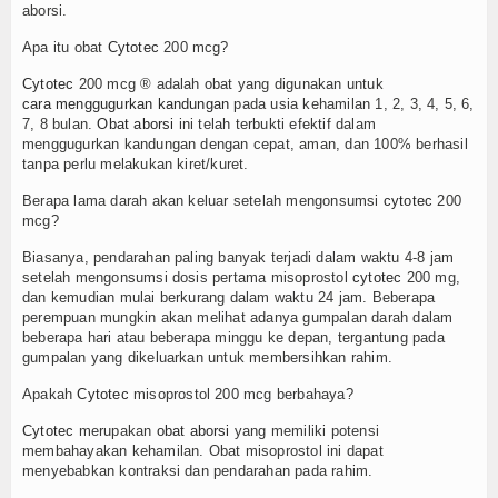
aborsi.
Apa itu obat
Cytotec
200 mcg?
Cytotec
200 mcg ® adalah obat yang digunakan untuk
cara menggugurkan kandungan
pada usia kehamilan 1, 2, 3, 4, 5, 6,
7, 8 bulan.
Obat aborsi
ini telah terbukti efektif dalam
menggugurkan kandungan dengan cepat, aman, dan 100% berhasil
tanpa perlu melakukan kiret/kuret.
Berapa lama darah akan keluar setelah mengonsumsi
cytotec
200
mcg?
Biasanya, pendarahan paling banyak terjadi dalam waktu 4-8 jam
setelah mengonsumsi dosis pertama misoprostol
cytotec
200 mg,
dan kemudian mulai berkurang dalam waktu 24 jam. Beberapa
perempuan mungkin akan melihat adanya gumpalan darah dalam
beberapa hari atau beberapa minggu ke depan, tergantung pada
gumpalan yang dikeluarkan untuk membersihkan rahim.
Apakah
Cytotec
misoprostol 200 mcg berbahaya?
Cytotec
merupakan
obat aborsi
yang memiliki potensi
membahayakan kehamilan. Obat misoprostol ini dapat
menyebabkan kontraksi dan pendarahan pada rahim.