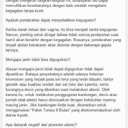
Dengan mengikuti langkah-langkah ini, diharapkan ibu dapat
memulihkan kesehatannya dengan baik setelah mengalami
kegagalan tanpa kuret.
Apakah pendarahan dapat menyebabkan keguguran?
Ketika darah keluar dari vagina, itu bisa menjadi tanda keguguran.
Namun, penting untuk diingat bahwa tidak semua perdarahan saat
hamil akan berakhir dengan kegagalan. Biasanya, pendarahan yang
terjadi akibat kebakaran akan disertai dengan beberapa gejala
lainnya.
Mengapa janin tidak bisa digugurkan?
Alasan mengapa janin tidak dapat digugurkan tidak dapat
dipastikan. Bahaya penyebabnya adalah adanya kelainan
kromosom yang terjadi pada sel telur yang telah dibuahi, faktor
genetik atau kualitas rendah dari sel telur dan sperma, serta
kurangnya dosis yang diberikan saat melakukan aborsi. Oleh
karena itu, untuk melakukan pengguguran kandungan, dosis atau
jumlah
obat aborsi
harus disesuaikan dengan kebutuhan masing-
masing janin. Jika kandungan Anda kuat, disarankan untuk
menggunakan “Paket Tuntas 8 Bulan” yang direkomendasikan oleh
dokter Apotik
Apa dampak negatif dari prosedur aborsi?