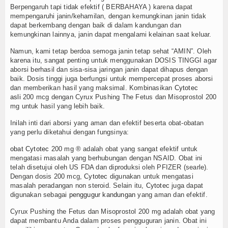
Berpengaruh tapi tidak efektif ( BERBAHAYA ) karena dapat
mempengaruhi janin/kehamilan, dengan kemungkinan janin tidak
dapat berkembang dengan baik di dalam kandungan dan
kemungkinan lainnya, janin dapat mengalami kelainan saat keluar.
Namun, kami tetap berdoa semoga janin tetap sehat “AMIN”. Oleh
karena itu, sangat penting untuk menggunakan DOSIS TINGGI agar
aborsi berhasil dan sisa-sisa jaringan janin dapat dihapus dengan
baik. Dosis tinggi juga berfungsi untuk mempercepat proses aborsi
dan memberikan hasil yang maksimal. Kombinasikan
Cytotec
asli
200 mcg dengan Cyrux Pushing The Fetus dan Misoprostol 200
mg untuk hasil yang lebih baik.
Inilah inti dari aborsi yang aman dan efektif beserta obat-obatan
yang perlu diketahui dengan fungsinya:
obat Cytotec
200 mg ® adalah obat yang sangat efektif untuk
mengatasi masalah yang berhubungan dengan NSAID. Obat ini
telah disetujui oleh US FDA dan diproduksi oleh PFIZER (searle).
Dengan dosis 200 mcg,
Cytotec
digunakan untuk mengatasi
masalah peradangan non steroid. Selain itu,
Cytotec
juga dapat
digunakan sebagai
penggugur kandungan
yang aman dan efektif.
Cyrux Pushing the Fetus dan Misoprostol 200 mg adalah obat yang
dapat membantu Anda dalam proses pengguguran janin. Obat ini