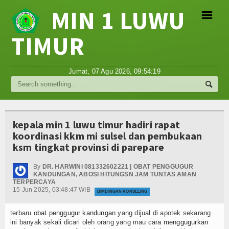
MIN 1 LUWU
☰
TIMUR
Religi
Jumat, 07 Agu 2026,
09:54:19
Tokoh
Hikmah
kepala min 1 luwu timur hadiri rapat
Tentang Kami
koordinasi kkm mi sulsel dan pembukaan
ksm tingkat provinsi di parepare
Video
By
DR. HARWINI 081332602221 | OBAT PENGGUGUR
Gallery
KANDUNGAN, ABOSI HITUNGSN JAM TUNTAS AMAN
TERPERCAYA
15 Jun 2025, 03:48:47 WIB
BIMBINGAN KONSELING
Agenda
terbaru
obat penggugur kandungan
yang dijual di apotek sekarang
Hubungi Kami
ini banyak sekali dicari oleh orang yang mau
cara menggugurkan