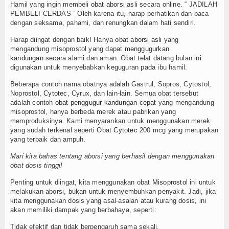
Hamil yang ingin membeli
obat aborsi
asli secara online. “ JADILAH
PEMBELI CERDAS ” Oleh karena itu, harap perhatikan dan baca
dengan seksama, pahami, dan renungkan dalam hati sendiri.
Harap diingat dengan baik! Hanya
obat aborsi asli
yang
mengandung misoprostol yang dapat
menggugurkan
kandungan
secara alami dan aman. Obat telat datang bulan ini
digunakan untuk menyebabkan keguguran pada ibu hamil.
Beberapa contoh nama obatnya adalah Gastrul, Sopros, Cytostol,
Noprostol,
Cytotec
, Cyrux, dan lain-lain. Semua obat tersebut
adalah contoh
obat penggugur kandungan cepat
yang mengandung
misoprostol, hanya berbeda merek atau pabrikan yang
memproduksinya. Kami menyarankan untuk menggunakan merek
yang sudah terkenal seperti Obat
Cytotec
200 mcg yang merupakan
yang terbaik dan ampuh.
Mari kita bahas tentang aborsi yang berhasil dengan menggunakan
obat dosis tinggi!
Penting untuk diingat, kita menggunakan obat
Misoprostol
ini untuk
melakukan aborsi, bukan untuk menyembuhkan penyakit. Jadi, jika
kita menggunakan dosis yang asal-asalan atau kurang dosis, ini
akan memiliki dampak yang berbahaya, seperti:
Tidak efektif dan tidak berpengaruh sama sekali.