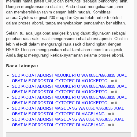
memiliki nama paten Cyrux dan berfungsi sebagai pendorong janin.
Dengan mengkonsumsi obat ini, Anda dapat mengeluarkan janin
dan membersihkan rahim dengan lebih mudah. Kombinasi
antara
Cytotec original
200 mcg dan Cyrux telah terbukti efektif
dalam proses aborsi, tanpa menyebabkan pendarahan berlebihan.
Selain itu, ada juga obat analgesik yang dapat digunakan sebagai
penahan rasa sakit saat mengonsumsi
obat aborsi apmuh
. Obat ini
lebih efektif dalam mengurangi rasa sakit dibandingkan dengan
NSAID. Dengan menggunakan obat tambahan seperti analgesik,
Anda dapat mengurangi ketidaknyamanan selama proses aborsi.
Baca Lainnya :
SEDIA OBAT ABORSI MOJOKERTO WA 085176963835 JUAL
OBAT MISOPROSTOL CYTOTEC DI MOJOKERTO
0
SEDIA OBAT ABORSI MOJOKERTO WA 085176963835 JUAL
OBAT MISOPROSTOL CYTOTEC DI MOJOKERTO
0
SEDIA OBAT ABORSI MOJOKERTO WA 085176963835 JUAL
OBAT MISOPROSTOL CYTOTEC DI MOJOKERTO
0
SEDIA OBAT ABORSI MAGELANG WA 085176963835 JUAL
OBAT MISOPROSTOL CYTOTEC DI MAGELANG
0
SEDIA OBAT ABORSI MAGELANG WA 085176963835 JUAL
OBAT MISOPROSTOL CYTOTEC DI MAGELANG
0