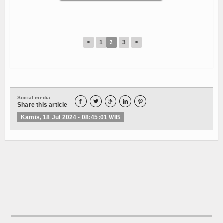
Pengumuman
PPDBM 2025
<
1
2
3
>
Social media





Share this article
Kamis, 18 Jul 2024 - 08:45:01 WIB