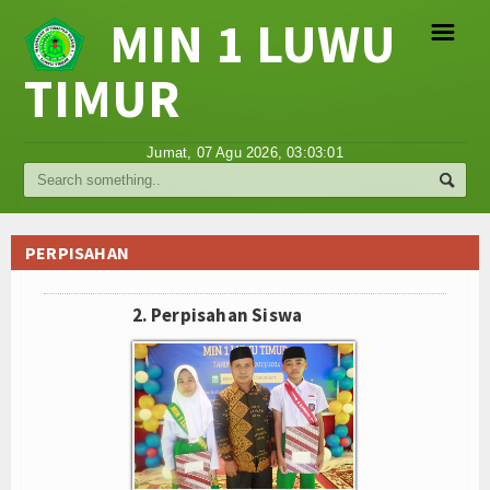
MIN 1 LUWU
☰
TIMUR
Religi
Jumat, 07 Agu 2026,
03:03:01
Tokoh
Hikmah
PERPISAHAN
Tentang Kami
2. Perpisahan Siswa
Video
Gallery
Agenda
Hubungi Kami